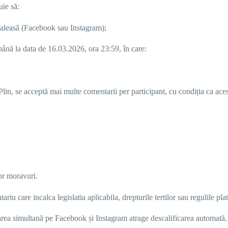
uie să:
aleasă (Facebook sau Instagram);
până la
data de
1
6
.03.2026, ora 23:59,
în care:
lin, s
e acceptă mai multe comentarii per participant, cu condiția ca ace
or moravuri.
ariu care incalca legislatia aplicabila, drepturile tertilor sau regulile 
parea simultană pe Facebook și Instagram atrage descalificarea automată.