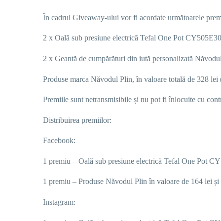
În cadrul Giveaway-ului vor fi acordate următoarele prem
2 x Oală sub presiune electrică Tefal One Pot CY505E30, 
2 x Geantă de cumpărături din iută personalizată Năvodul 
Produse
marca
Năvodul
Plin
,
în
valoare
totală
de
3
2
8
le
Premiile sunt netransmisibile și nu pot fi înlocuite cu con
Distribuirea premiilor:
Facebook:
1 premiu –
Oală sub presiune electrică Tefal One Pot CY
1
premi
u
–
P
roduse
Năvodul Plin
în valoare de
164
lei
și
Instagram: