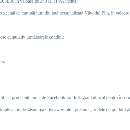
505E30 în valoare de 340 lei (TVA inclus)
 o
geantă de cumpărături din iută personalizată Năvodul Plin, în valoare 
esc cumulativ următoarele condiții:
ia;
tificat prin
contul unic de Facebook sau Instagram utilizat pentru înscri
implicați în desfășurarea Giveaway-ului, precum și rudele de gradul I ale 