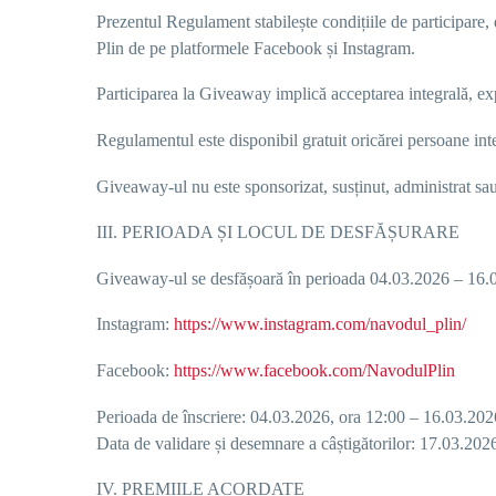
Prezentul Regulament stabilește condițiile de participare,
Plin
de pe platformele
Facebook
și
Instagram
.
Participarea la Giveaway implică acceptarea integrală, ex
Regulamentul este disponibil gratuit oricărei persoane inte
Giveaway-ul nu este sponsorizat, susținut, administrat sa
III. PERIOADA ȘI LOCUL DE DESFĂȘURARE
Giveaway-ul se desfășoară în perioada
0
4
.03.2026 – 1
6
.
Instagram:
https://www.instagram.com/navodul_plin/
Facebook:
https://www.facebook.com/NavodulPlin
Perioada de
înscriere:
0
4
.03.2026, ora 12:00 – 1
6
.03.202
Data de validare și desemnare a câștigătorilor:
1
7
.03.202
IV. PREMIILE ACORDATE