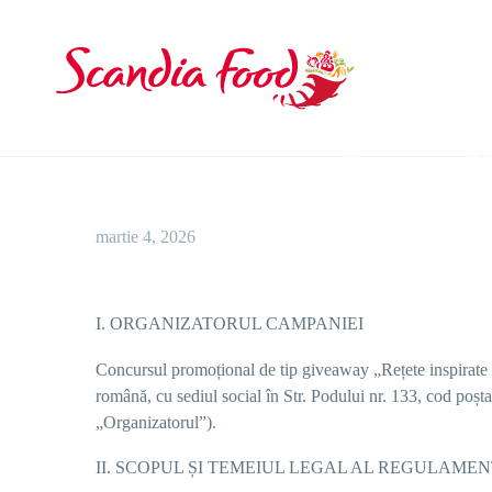
Home
noutăți
martie 4, 2026
I. ORGANIZATORUL CAMPANIEI
Concursul promoțional de tip giveaway „
Rețete inspirate
română, cu sediul social în Str. Podului nr. 133, cod po
„
Organizatorul
”).
II. SCOPUL ȘI TEMEIUL LEGAL AL REGULAME