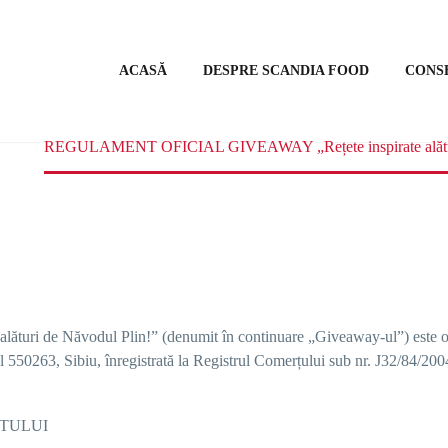
ACASĂ
DESPRE SCANDIA FOOD
CONS
REGULAMENT OFICIAL GIVEAWAY „Rețete inspirate alături
 alături de Năvodul Plin!
” (denumit în continuare „
Giveaway-ul
”) este 
ștal 550263, Sibiu, înregistrată la Registrul Comerțului sub nr. J32/84
NTULUI