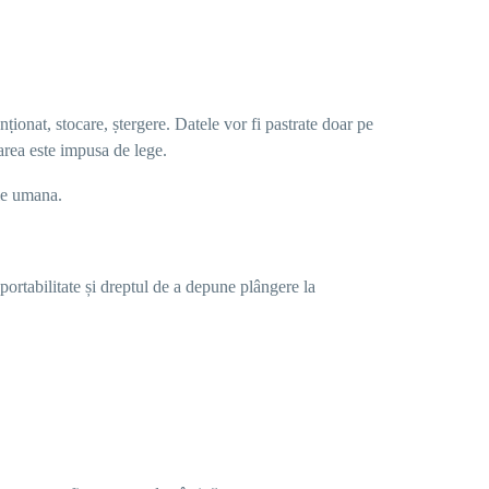
nṭionat, stocare, ṣtergere
.
Datele vor fi pastrate doar pe
rarea este impusa de lege.
tie umana.
 portabilitate și dreptul de a depune plângere la