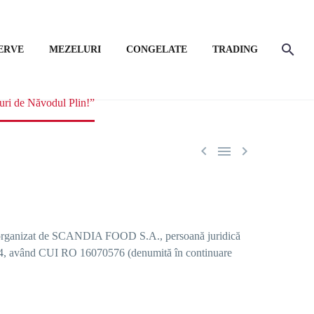
ERVE
MEZELURI
CONGELATE
TRADING
 de Năvodul Plin!”



organizat de
SCANDIA FOOD S.A.
, persoană juridică
/2004, având CUI RO 16070576 (denumită în continuare