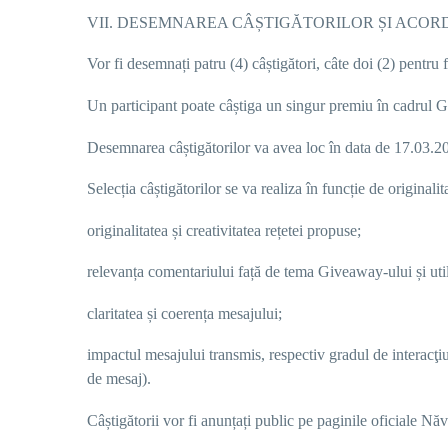
VII. DESEMNAREA CÂȘTIGĂTORILOR ȘI ACOR
Vor fi
desemnați patru (4) câștigători, câte doi (2) pentr
Un participant poate câștiga un singur premiu în cadrul G
Desemnarea câștigătorilor va avea
loc în data de
1
7
.03.2
Selecția câștigătorilor se va realiza în funcție de
originalit
originalitatea și creativitatea rețetei propuse;
relevanța comentariului față de tema Giveaway-ului și uti
claritatea și coerența mesajului;
impactul mesajului transmis
, respectiv gradul de interacţi
de mesaj)
.
Câștigătorii vor fi anunțați public pe paginile oficiale
Năv