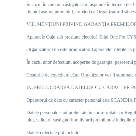
În cazul în care un câștigător nu răspunde în termen de
3 
dreptul asupra premiului, urmând ca Organizatorul să desem
VIII. MENȚIUNI PRIVIND GARANȚIA PREMIILO
Aparatele
Oal
a
sub presiune electrică Tefal One Pot CY50
Organizatorul nu este producătorul aparatelor oferite ca p
În cazul unor defecțiuni acoperite de garanție, posesorul p
Costurile de expediere către Organizator vor fi suportate d
IX. PRELUCRAREA DATELOR CU CARACTER 
Operatorul de date cu caracter personal este
SCANDIA F
Datele personale sunt prelucrate în conformitate cu Regula
ului
,
validarii castigatorilor, livrarii premiilor si indeplini
Datele colectate pot include: