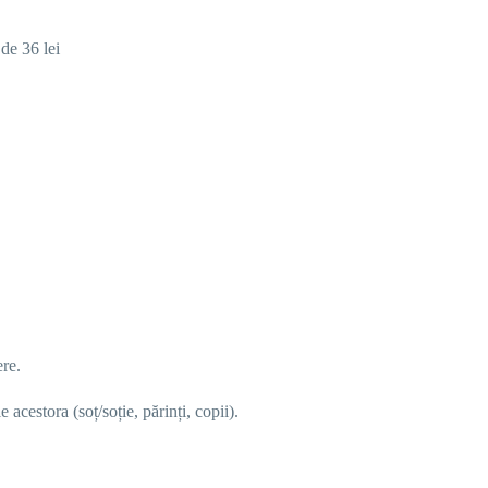
de 36 lei
ere
.
acestora (soț/soție, părinți, copii).