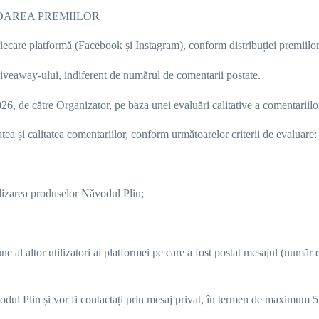
DAREA PREMIILOR
u fiecare platformă (Facebook și Instagram), conform
distribuției premiilo
iveaway-ului, indiferent de numărul de comentarii postate.
026
, de către
Organizator, pe baza unei evaluări calitative a comentariilor 
atea și calitatea comentariilor
, conform următoarelor criterii de evaluare:
lizarea produselor
Năvodul Plin
;
une al altor utilizatori ai platformei pe care a fost postat mesajul (număr 
odul Plin
și vor fi contactați prin mesaj privat, în termen de maximum
5