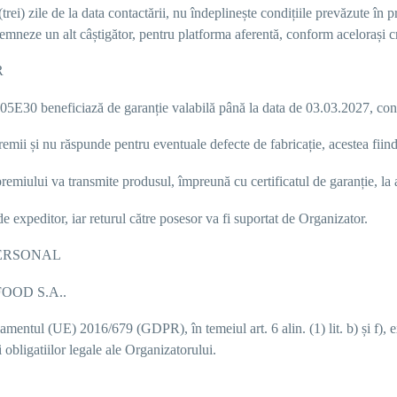
(trei) zile
de la data contactării, nu îndeplinește condițiile prevăzute în 
neze un alt câștigător, pentru platforma aferentă, conform acelorași cri
R
5E30 beneficiază de garanție valabilă până la data de 03.03.2027, confo
remii și nu răspunde pentru eventuale defecte de fabricație, acestea fiin
remiului va transmite produsul, împreună cu certificatul de garanție, la 
e expeditor, iar returul către posesor va fi suportat de Organizator.
PERSONAL
OOD S.A.
.
mentul (UE) 2016/679 (GDPR), în temeiul art. 6 alin. (1) lit. b) și f), 
rii obligatiilor legale ale Organizatorului.