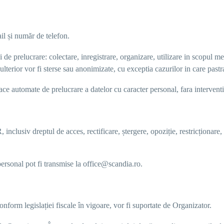
il și număr de telefon.
de prelucrare: colectare, inregistrare, organizare, utilizare in scopul me
ulterior vor fi sterse sau anonimizate, cu exceptia cazurilor in care past
ace automate de prelucrare a datelor cu caracter personal, fara interven
nclusiv dreptul de acces, rectificare, ștergere, opoziție, restricționare,
 personal
pot fi transmise la
office@scandia.ro
.
onform legislației fiscale în vigoare, vor fi suportate de Organizator.