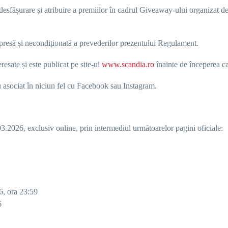
 desfășurare și atribuire a premiilor în cadrul Giveaway-ului organizat d
presă și necondiționată a prevederilor prezentului Regulament.
resate și este publicat pe site-ul
www.scandia.ro
înainte de începerea c
u asociat în niciun fel cu Facebook sau Instagram.
03.2026
, exclusiv online, prin intermediul următoarelor pagini oficiale:
6, ora 23:59
6