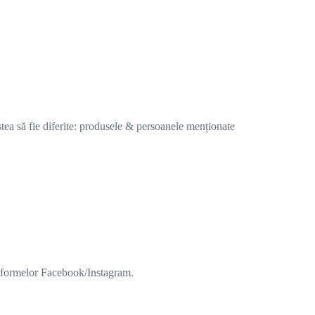
stea să fie diferite: produsele & persoanele menționate
platformelor Facebook/Instagram.