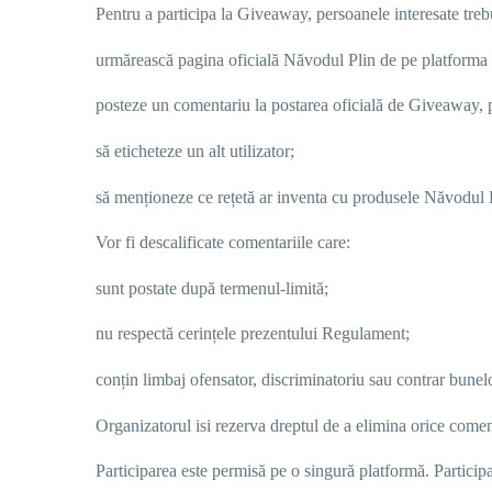
Pentru a participa la Giveaway, persoanele interesate treb
urmărească pagina oficială
Năvodul Plin
de pe platforma 
posteze un comentariu la postarea oficială de Giveaway, 
să eticheteze un alt utilizator;
să menționeze ce rețetă ar inventa cu produsele
Năvodul P
Vor fi descalificate comentariile care:
sunt postate după termenul-limită;
nu respectă cerințele prezentului Regulament;
conțin limbaj ofensator, discriminatoriu sau contrar bunel
Organizatorul isi rezerva dreptul de a elimina orice coment
Participarea este permisă
pe o singură platformă
. Partici