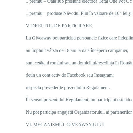
1 premiu –
Oală sub presiune electrică Tefal One Pot CY
1
premi
u
– produse Năvodul Plin în valoare de
164
lei și
V. DREPTUL DE PARTICIPARE
La Giveaway pot participa persoanele fizice care îndeplin
au împlinit vârsta de 18 ani la data începerii campaniei;
sunt cetățeni români sau au domiciliul/reședința în Român
dețin un cont activ de Facebook sau Instagram;
respectă prevederile prezentului Regulament.
În sensul prezentului Regulament, un participant este iden
Nu pot participa angajații Organizatorului, ai partenerilor 
VI. MECANISMUL GIVEAWAY-ULUI