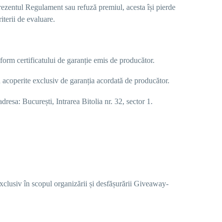
prezentul Regulament sau refuză premiul, acesta își pierde
terii de evaluare.
rm certificatului de garanție emis de producător.
d acoperite exclusiv de garanția acordată de producător.
adresa:
București, Intrarea Bitolia nr. 32, sector 1
.
exclusiv în scopul organizării și desfășurării Giveaway-