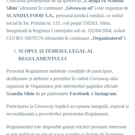
Concursul promoțional de tip giveaway „
Câștigă cu Scandia
Sibiu
” (denumit în continuare „
Giveaway-ul
”) este organizat de
SCANDIA FOOD S.A.
, persoană juridică română, cu sediul
social în Str. Podului nr. 133, cod poștal 550263, Sibiu,
înregistrată la Registrul Comerțului sub nr. J32/84/2004, având
CUI RO 16070576 (denumită în continuare „
Organizatorul
”).
SCOPUL ȘI TEMEIUL LEGAL AL
REGULAMENTULUI
Prezentul Regulament stabilește condițiile de participare,
desfășurare și atribuire a premiilor în cadrul Giveaway-ului
organizat de Organizator prin intermediul paginilor oficiale
Scandia Sibiu
de pe platformele
Facebook
și
Instagram
.
Participarea la Giveaway implică acceptarea integrală, expresă și
necondiționată a prevederilor prezentului Regulament.
Regulamentul este disponibil gratuit oricărei persoane interesate
și este publicat pe site-ul
www.scandia.ro
înainte de începerea