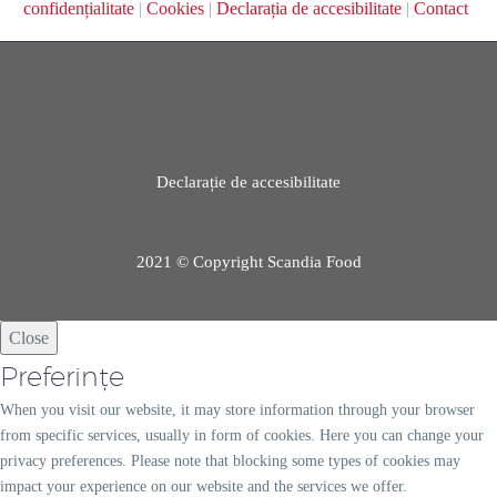
confidențialitate
|
Cookies
|
Declarația de accesibilitate
|
Contact
Declarație de accesibilitate
2021 © Copyright Scandia Food
Close
Preferințe
When you visit our website, it may store information through your browser
from specific services, usually in form of cookies. Here you can change your
privacy preferences. Please note that blocking some types of cookies may
impact your experience on our website and the services we offer.