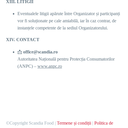
XIII. LITIGII
Eventualele litigii apărute între Organizator și participanți
vor fi soluționate pe cale amiabilă, iar în caz contrar, de
instanțele competente de la sediul Organizatorului.
XIV. CONTACT
📩
office@scandia.ro
Autoritatea Națională pentru Protecția Consumatorilor
(ANPC) –
www.anpc.ro
©Copyright Scandia Food |
Termene și condiții
|
Politica de