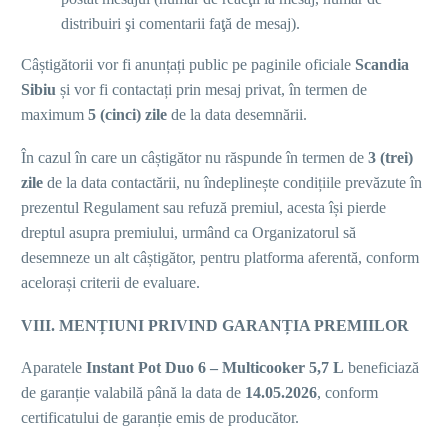
distribuiri şi comentarii faţă de mesaj).
Câștigătorii vor fi anunțați public pe paginile oficiale
Scandia
Sibiu
și vor fi contactați prin mesaj privat, în termen de
maximum
5 (cinci) zile
de la data desemnării.
În cazul în care un câștigător nu răspunde în termen de
3 (trei)
zile
de la data contactării, nu îndeplinește condițiile prevăzute în
prezentul Regulament sau refuză premiul, acesta își pierde
dreptul asupra premiului, urmând ca Organizatorul să
desemneze un alt câștigător, pentru platforma aferentă, conform
acelorași criterii de evaluare.
VIII. MENȚIUNI PRIVIND GARANȚIA PREMIILOR
Aparatele
Instant Pot Duo 6 – Multicooker 5,7 L
beneficiază
de garanție valabilă până la data de
14.05.2026
, conform
certificatului de garanție emis de producător.