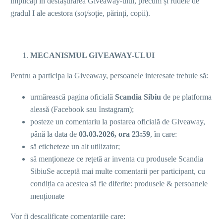
implicați în desfășurarea Giveaway-ului, precum și rudele de
gradul I ale acestora (soț/soție, părinți, copii).
MECANISMUL GIVEAWAY-ULUI
Pentru a participa la Giveaway, persoanele interesate trebuie să:
urmărească pagina oficială
Scandia Sibiu
de pe platforma
aleasă (Facebook sau Instagram);
posteze un comentariu la postarea oficială de Giveaway,
până la data de
03
.0
3
.2026, ora 23:59
, în care:
să eticheteze un alt utilizator;
să menționeze ce rețetă ar inventa cu produsele Scandia
SibiuSe acceptă mai multe comentarii per participant, cu
condiția ca acestea să fie diferite: produsele & persoanele
menționate
Vor fi descalificate comentariile care: