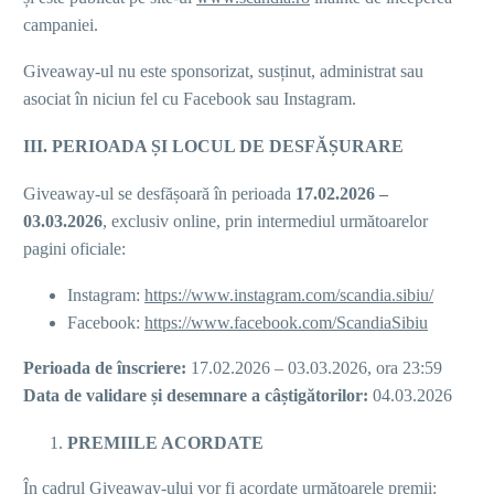
campaniei.
Giveaway-ul nu este sponsorizat, susținut, administrat sau
asociat în niciun fel cu Facebook sau Instagram.
III. PERIOADA ȘI LOCUL DE DESFĂȘURARE
Giveaway-ul se desfășoară în perioada
1
7
.02.2026 –
03.03
.2026
, exclusiv online, prin intermediul următoarelor
pagini oficiale:
Instagram:
https://www.instagram.com/scandia.sibiu/
Facebook:
https://www.facebook.com/ScandiaSibiu
Perioada de înscriere:
17.02.2026 – 03.03.2026, ora 23:59
Data de validare și desemnare a câștigătorilor:
04.03.2026
PREMIILE ACORDATE
În cadrul Giveaway-ului vor fi acordate următoarele premii: