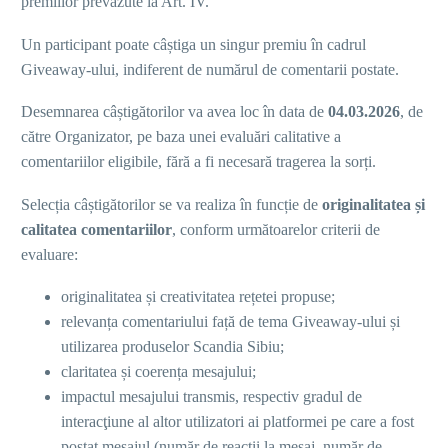
premiilor prevăzute la Art. IV.
Un participant poate câștiga un singur premiu în cadrul
Giveaway-ului, indiferent de numărul de comentarii postate.
Desemnarea câștigătorilor va avea loc în data de
04
.0
3
.2026
, de
către Organizator, pe baza unei evaluări calitative a
comentariilor eligibile, fără a fi necesară tragerea la sorți.
Selecția câștigătorilor se va realiza în funcție de
originalitatea și
calitatea comentariilor
, conform următoarelor criterii de
evaluare:
originalitatea și creativitatea rețetei propuse;
relevanța comentariului față de tema Giveaway-ului și
utilizarea produselor Scandia Sibiu;
claritatea și coerența mesajului;
impactul mesajului transmis, respectiv gradul de
interacţiune al altor utilizatori ai platformei pe care a fost
postat mesajul (număr de reacţii la mesaj, număr de