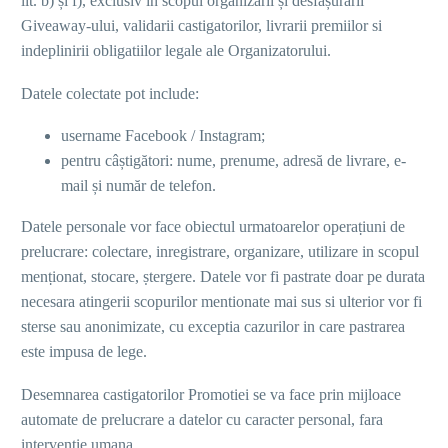
lit. b) și f), exclusiv în scopul organizării și desfășurării
Giveaway-ului, validarii castigatorilor, livrarii premiilor si
indeplinirii obligatiilor legale ale Organizatorului.
Datele colectate pot include:
username Facebook / Instagram;
pentru câștigători: nume, prenume, adresă de livrare, e-
mail și număr de telefon.
Datele personale vor face obiectul urmatoarelor operaṭiuni de
prelucrare: colectare, inregistrare, organizare, utilizare in scopul
menṭionat, stocare, ṣtergere. Datele vor fi pastrate doar pe durata
necesara atingerii scopurilor mentionate mai sus si ulterior vor fi
sterse sau anonimizate, cu exceptia cazurilor in care pastrarea
este impusa de lege.
Desemnarea castigatorilor Promotiei se va face prin mijloace
automate de prelucrare a datelor cu caracter personal, fara
interventie umana.