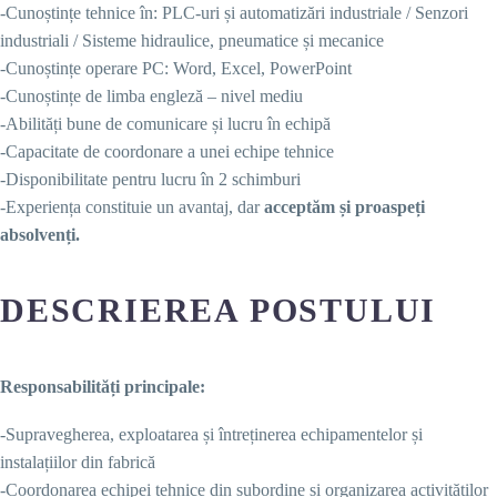
-Cunoștințe tehnice în: PLC-uri și automatizări industriale / Senzori
industriali / Sisteme hidraulice, pneumatice și mecanice
-Cunoștințe operare PC: Word, Excel, PowerPoint
-Cunoștințe de limba engleză – nivel mediu
-Abilități bune de comunicare și lucru în echipă
-Capacitate de coordonare a unei echipe tehnice
-Disponibilitate pentru lucru în 2 schimburi
-Experiența constituie un avantaj, dar
acceptăm și proaspeți
absolvenți.
DESCRIEREA POSTULUI
Responsabilități principale:
-Supravegherea, exploatarea și întreținerea echipamentelor și
instalațiilor din fabrică
-Coordonarea echipei tehnice din subordine și organizarea activităților