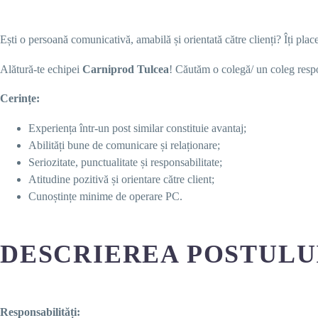
Ești o persoană comunicativă, amabilă și orientată către clienți? Îți pla
Alătură-te echipei
Carniprod Tulcea
! Căutăm o colegă/ un coleg respo
Cerințe:
Experiența într-un post similar constituie avantaj;
Abilități bune de comunicare și relaționare;
Seriozitate, punctualitate și responsabilitate;
Atitudine pozitivă și orientare către client;
Cunoștințe minime de operare PC.
DESCRIEREA POSTULU
Responsabilități: