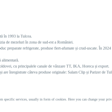
tă în 1993 la Tulcea.
vizia de mezeluri în zona de sud-est a României.
oduc preparate refrigerate, produse fiert-afumate și crud-uscate. În 202
ă alimentară.
oldovei, cu principalele canale de vânzare TT, IKA, Horeca și export.
are înregistrate câteva produse originale: Salam Clip și Parizer de Tul
m specific services, usually in form of cookies. Here you can change your priv