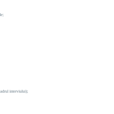
le;
adrul interviului);