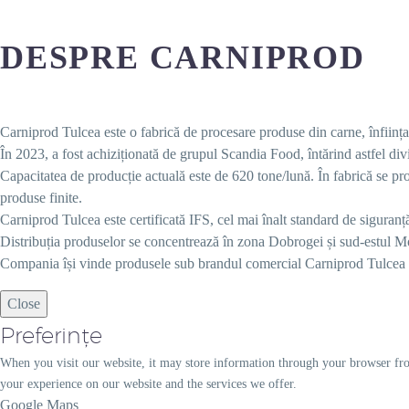
DESPRE CARNIPROD
Carniprod Tulcea este o fabrică de procesare produse din carne, înființa
În 2023, a fost achiziționată de grupul Scandia Food, întărind astfel di
Capacitatea de producție actuală este de 620 tone/lună. În fabrică se pr
produse finite.
Carniprod Tulcea este certificată IFS, cel mai înalt standard de siguranț
Distribuția produselor se concentrează în zona Dobrogei și sud-estul M
Compania își vinde produsele sub brandul comercial Carniprod Tulcea și 
Close
Preferințe
When you visit our website, it may store information through your browser fro
your experience on our website and the services we offer.
Google Maps