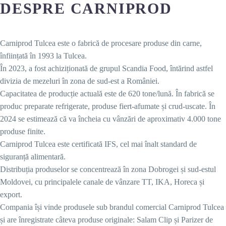
DESPRE CARNIPROD
Carniprod Tulcea este o fabrică de procesare produse din carne,
înființată în 1993 la Tulcea.
În 2023, a fost achiziționată de grupul Scandia Food, întărind astfel
divizia de mezeluri în zona de sud-est a României.
Capacitatea de producție actuală este de 620 tone/lună. În fabrică se
produc preparate refrigerate, produse fiert-afumate și crud-uscate. În
2024 se estimează că va încheia cu vânzări de aproximativ 4.000 tone
produse finite.
Carniprod Tulcea este certificată IFS, cel mai înalt standard de
siguranță alimentară.
Distribuția produselor se concentrează în zona Dobrogei și sud-estul
Moldovei, cu principalele canale de vânzare TT, IKA, Horeca și
export.
Compania își vinde produsele sub brandul comercial Carniprod Tulcea
și are înregistrate câteva produse originale: Salam Clip și Parizer de