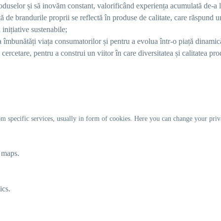
roduselor și să inovăm constant, valorificând experiența acumulată de-a 
ă de brandurile proprii se reflectă în produse de calitate, care răspund u
inițiative sustenabile;
 a îmbunătăți viața consumatorilor și pentru a evolua într-o piață dinamic
rcetare, pentru a construi un viitor în care diversitatea și calitatea pro
m specific services, usually in form of cookies. Here you can change your priv
e maps.
ics.