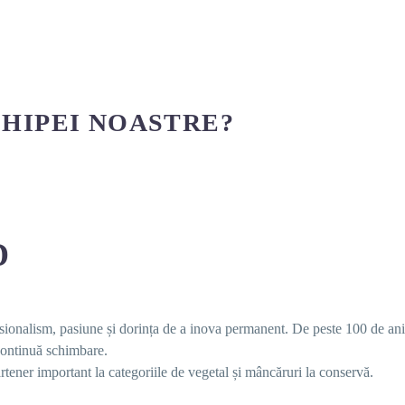
CHIPEI NOASTRE?
D
ionalism, pasiune și dorința de a inova permanent. De peste 100 de ani,
 continuă schimbare.
rtener important la categoriile de vegetal și mâncăruri la conservă.