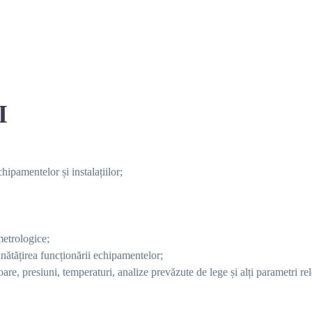
I
hipamentelor și instalațiilor;
metrologice;
unătățirea funcționării echipamentelor;
re, presiuni, temperaturi, analize prevăzute de lege și alți parametri rel